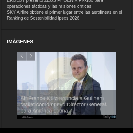
EKOLOT presentó ZEUS PHOENIX PX-100 para
operaciones tácticas y las misiones críticas
SKY Airline obtiene el primer lugar entre las aerolíneas en el
Ranking de Sostenibilidad Ipsos 2026
IMÁGENES
Air France-KLM anuncia a Guilhem
Thales multiplica por diez su
Ampli
Mallet como nuevo Director General
capacidad de producción de radares
vuelo
para América Latina
en Brasil
A350