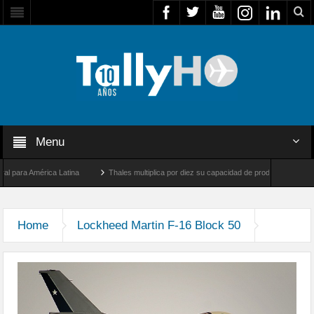
Menu
para América Latina
Thales multiplica por diez su capacidad de producción de radare
re Los Ángeles y Farnborough, Reino Unido
Airbus U030 Flexrotor inicia sus operac
Home
Lockheed Martin F-16 Block 50
IMG_20150907_190035