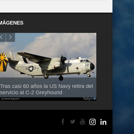
MÁGENES
Air France-KLM anuncia a Guilhem
Thales multipl
Tras casi 60 años la US Navy retira del
Mallet como nuevo Director General
capacidad de 
servicio al C-2 Greyhound
para América Latina
en Brasil