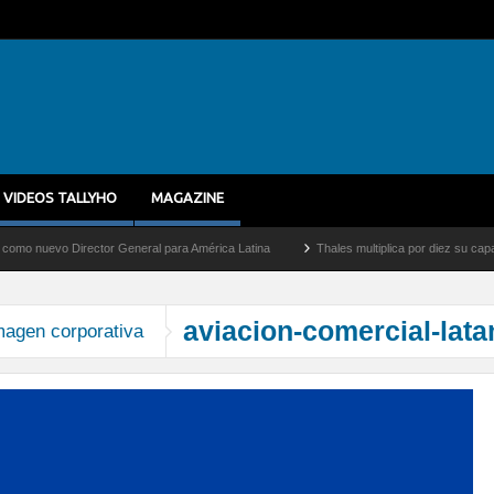
VIDEOS TALLYHO
MAGAZINE
 nuevo Director General para América Latina
Thales multiplica por diez su capacida
aviacion-comercial-lat
magen corporativa