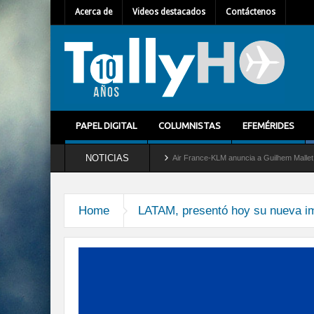
Acerca de
Videos destacados
Contáctenos
PAPEL DIGITAL
COLUMNISTAS
EFEMÉRIDES
NOTICIAS
retira del servicio al C-2 Greyhound
Air France-KLM anuncia a Guilhem Mallet como
Home
LATAM, presentó hoy su nueva i