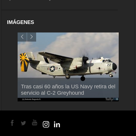
IMÁGENES
Air France-KLM anuncia a Guilhem
Thale
Tras casi 60 años la US Navy retira del
Mallet como nuevo Director General
capac
servicio al C-2 Greyhound
para América Latina
en Br