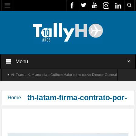
Menu
Air France-KLM anuncia a Guilhem Mallet como nuevo Director General para América L
Global 8000 de Bombardier establece un nuevo récord de velocidad entre Los Ángeles y F
th-latam-firma-contrato-por-
Home
LATAM encarga 10 B787 Dreamliners para ampliar
su flota de aviones de fuselaje ancho Boeing