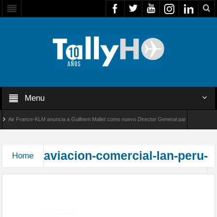
Menu
Air France-KLM anuncia a Guilhem Mallet como nuevo Director General para América Latin
bal 8000 de Bombardier establece un nuevo récord de velocidad entre Los Ángeles y Farnb
aviacion-comercial-lan-peru-
Home
LAN Perú incorpora platos peruanos en su servicio
a bordo