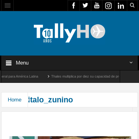
Menu
l para América Latina
Thales multiplica por diez su capacidad de producción de rad
ntre Los Ángeles y Farnborough, Reino Unido
Airbus U030 Flexrotor inicia sus ope
italo_zunino
Home
Accidente de helicóptero en Bío Bío, deja tres
fallecidos