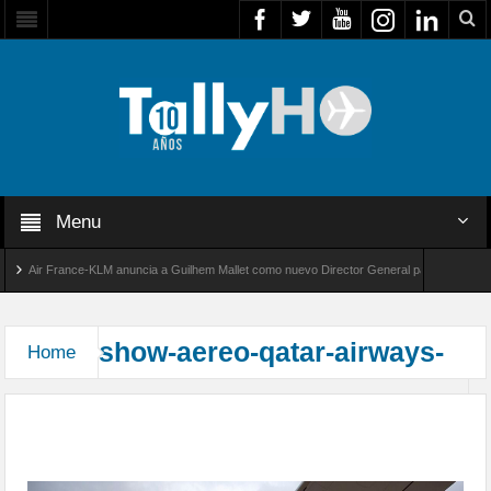
Menu
Air France-KLM anuncia a Guilhem Mallet como nuevo Director General para América Lati
obal 8000 de Bombardier establece un nuevo récord de velocidad entre Los Ángeles y Farn
show-aereo-qatar-airways-
Home
La «invasión» de Qatar Airways en el salón Paris
Le Bourget 2015