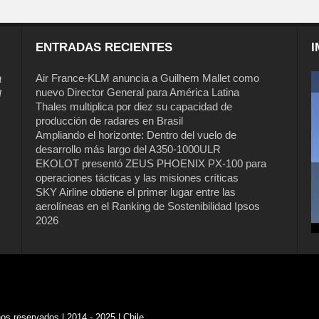
ENTRADAS RECIENTES
I
a
Air France-KLM anuncia a Guilhem Mallet como
nuevo Director General para América Latina
l
Thales multiplica por diez su capacidad de
producción de radares en Brasil
Ampliando el horizonte: Dentro del vuelo de
desarrollo más largo del A350-1000ULR
EKOLOT presentó ZEUS PHOENIX PX-100 para
operaciones tácticas y las misiones críticas
Air France-KLM anuncia a Guilhem
SKY Airline obtiene el primer lugar entre las
Mallet como nuevo Director General
aerolíneas en el Ranking de Sostenibilidad Ipsos
para América Latina
2026
s reservados | 2014 - 2025 | Chile