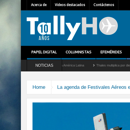
Acerca de
Videos destacados
Contáctenos
PAPEL DIGITAL
COLUMNISTAS
EFEMÉRIDES
NOTICIAS
como nuevo Director General para América Latina
Thales multiplica por diez su capa
Home
La agenda de Festivales Aéreos e