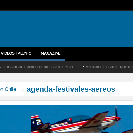
VIDEOS TALLYHO
MAGAZINE
cidad de producción de radares en Brasil
Ampliando el horizonte: Dentro del vuelo d
agenda-festivales-aereos
n Chile