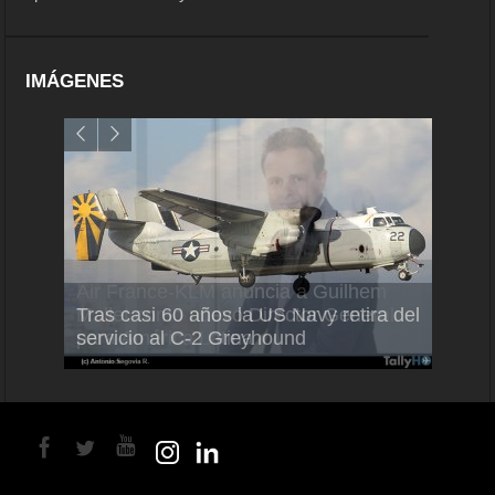
IMÁGENES
Air France-KLM anuncia a Guilhem
Thale
Tras casi 60 años la US Navy retira del
Mallet como nuevo Director General
capac
servicio al C-2 Greyhound
para América Latina
en Br