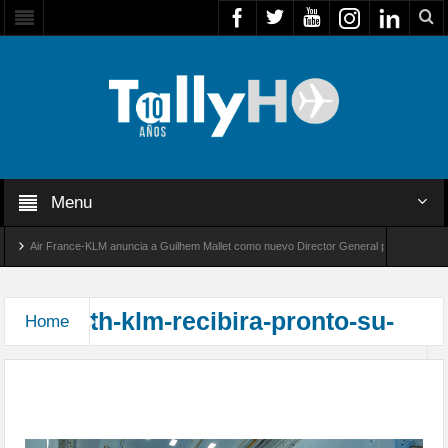
Menu
Air France-KLM anuncia a Guilhem Mallet como nuevo Director General para América Lat
lobal 8000 de Bombardier establece un nuevo récord de velocidad entre Los Ángeles y Far
th-klm-recibira-pronto-su-
Home
KLM anuncia su primer A350 y prevé recibirlo a
finales de agosto