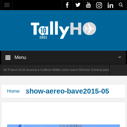
Menu
Air France-KLM anuncia a Guilhem Mallet como nuevo Director General para América Latina
al 8000 de Bombardier establece un nuevo récord de velocidad entre Los Ángeles y Farnbo
show-aereo-bave2015-05
Home
Jornada de Puertas Abiertas 2015, en la Brigada
de Aviación del Ejército en Rancagua