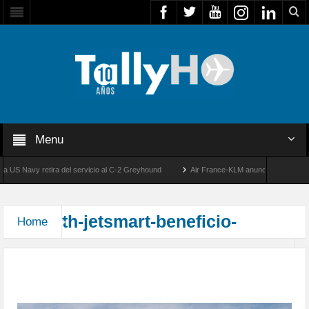
Menu
US Navy retira del servicio al C-2 Greyhound
Air France-KLM anuncia a Guilhem Mal
elo
50 años de la llegada de los primeros F-5E Tigre II de la FACH
th-jetsmart-beneficio-
Home
JetSMART lanza campaña “Beneficios que alivian
tu bolsillo”