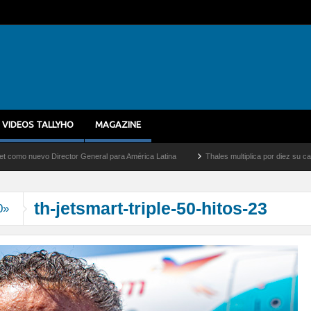
VIDEOS TALLYHO
MAGAZINE
 nuevo Director General para América Latina
Thales multiplica por diez su capacida
th-jetsmart-triple-50-hitos-23
0»