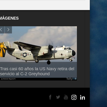
MÁGENES
Air France-KLM anuncia a Guilhem
Thales multipl
Tras casi 60 años la US Navy retira del
Mallet como nuevo Director General
capacidad de 
servicio al C-2 Greyhound
para América Latina
en Brasil