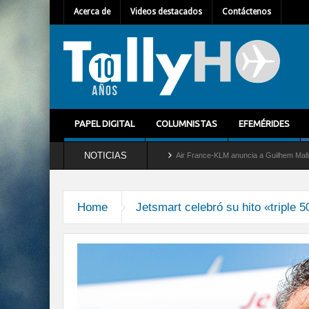
Acerca de
Videos destacados
Contáctenos
PAPEL DIGITAL
COLUMNISTAS
EFEMÉRIDES
NOTICIAS
retira del servicio al C-2 Greyhound
Air France-KLM anuncia a Guilhem Mallet como
Home
Jetsmart celebró su hito «triple 5