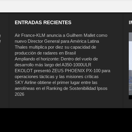
ENTRADAS RECIENTES
I
a
Air France-KLM anuncia a Guilhem Mallet como
nuevo Director General para América Latina
l
Thales multiplica por diez su capacidad de
producción de radares en Brasil
Ampliando el horizonte: Dentro del vuelo de
desarrollo más largo del A350-1000ULR
EKOLOT presentó ZEUS PHOENIX PX-100 para
operaciones tácticas y las misiones críticas
Air France-KLM anuncia a Guilhem
SKY Airline obtiene el primer lugar entre las
Mallet como nuevo Director General
aerolíneas en el Ranking de Sostenibilidad Ipsos
para América Latina
2026