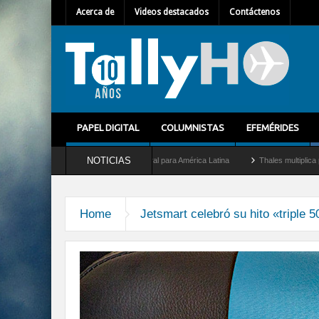
Acerca de
Videos destacados
Contáctenos
PAPEL DIGITAL
COLUMNISTAS
EFEMÉRIDES
NOTICIAS
 Mallet como nuevo Director General para América Latina
Thales multiplica por die
Home
Jetsmart celebró su hito «triple 5