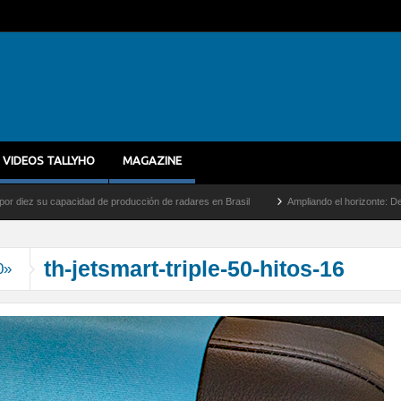
VIDEOS TALLYHO
MAGAZINE
z su capacidad de producción de radares en Brasil
Ampliando el horizonte: Dentro de
th-jetsmart-triple-50-hitos-16
0»