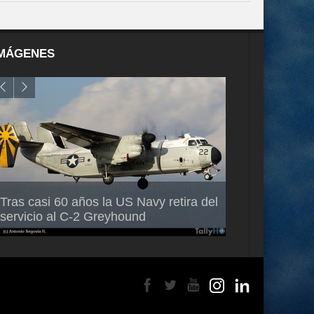
MÁGENES
Air France-KLM anuncia a Guilhem
Thales multipl
Tras casi 60 años la US Navy retira del
Mallet como nuevo Director General
capacidad de 
servicio al C-2 Greyhound
para América Latina
en Brasil