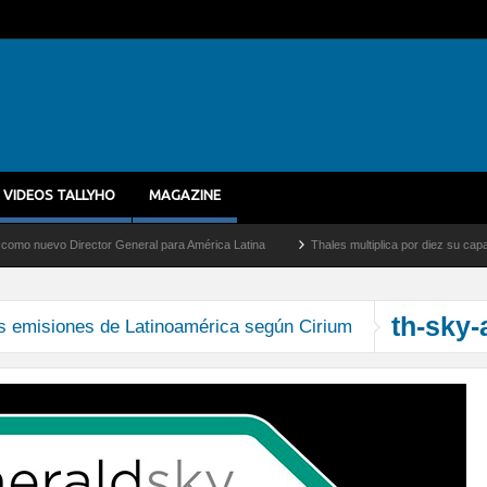
VIDEOS TALLYHO
MAGAZINE
nuevo Director General para América Latina
Thales multiplica por diez su capacidad
th-sky-
 emisiones de Latinoamérica según Cirium