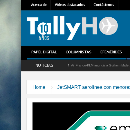
Acerca de
Videos destacados
Contáctenos
PAPEL DIGITAL
COLUMNISTAS
EFEMÉRIDES
NOTICIAS
etira del servicio al C-2 Greyhound
Air France-KLM anuncia a Guilhem Mallet como 
Home
JetSMART aerolínea con menores