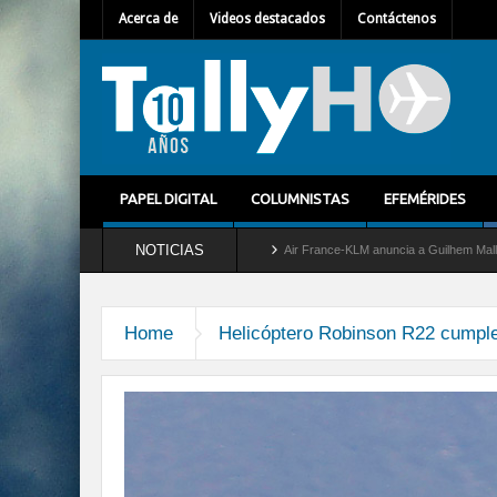
Acerca de
Videos destacados
Contáctenos
PAPEL DIGITAL
COLUMNISTAS
EFEMÉRIDES
NOTICIAS
etira del servicio al C-2 Greyhound
Air France-KLM anuncia a Guilhem Mallet como 
Home
Helicóptero Robinson R22 cumple