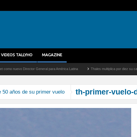
VIDEOS TALLYHO
MAGAZINE
nuevo Director General para América Latina
Thales multiplica por diez su capacidad
th-primer-vuelo-
 50 años de su primer vuelo