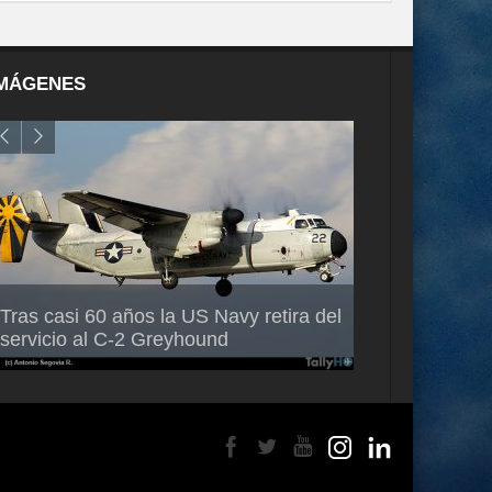
MÁGENES
Air France-KLM anuncia a Guilhem
Thales multipl
Tras casi 60 años la US Navy retira del
Mallet como nuevo Director General
capacidad de 
servicio al C-2 Greyhound
para América Latina
en Brasil