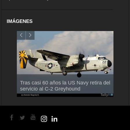
IMÁGENES
Air France-KLM anuncia a Guilhem
Thale
Tras casi 60 años la US Navy retira del
Mallet como nuevo Director General
capac
servicio al C-2 Greyhound
para América Latina
en Br