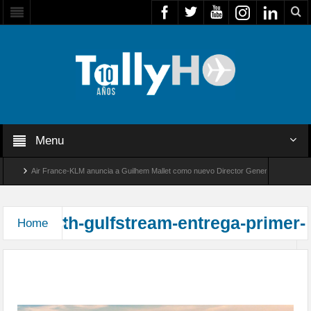
Menu
Air France-KLM anuncia a Guilhem Mallet como nuevo Director General para América 
Global 8000 de Bombardier establece un nuevo récord de velocidad entre Los Ángeles y 
th-gulfstream-entrega-primer-
Home
Gulfstream entrega al cliente el primer nuevo
G800