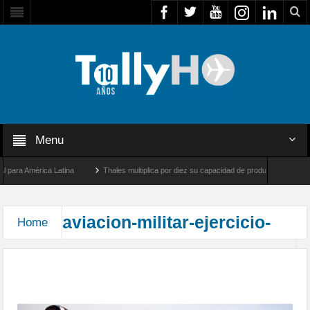
Menu
para América Latina
Thales multiplica por diez su capacidad de producción de radare
re Los Ángeles y Farnborough, Reino Unido
Airbus U030 Flexrotor inicia sus operac
aviacion-militar-ejercicio-
Home
Fuerzas Aéreas de Colombia y Ecuador participan
en Ejercicio Andes I