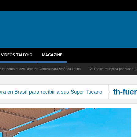
VIDEOS TALLYHO
MAGAZINE
mo nuevo Director General para América Latina
Thales multiplica por diez su capaci
th-fue
a en Brasil para recibir a sus Super Tucano