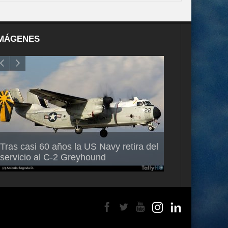
MÁGENES
Air France-KLM anuncia a Guilhem
Thales multipl
Tras casi 60 años la US Navy retira del
Mallet como nuevo Director General
capacidad de 
servicio al C-2 Greyhound
para América Latina
en Brasil