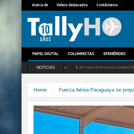
Acerca de
Videos destacados
Contáctenos
PAPEL DIGITAL
COLUMNISTAS
EFEMÉRIDES
NOTICIAS
y retira del servicio al C-2 Greyhound
Air France-KLM anuncia a Guilhem Mallet co
Home
Fuerza Aérea Paraguaya se prepar
recepcion-super-tucano-2