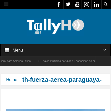
Menu
al para América Latina
Thales multiplica por diez su capacidad de producción de rad
entre Los Ángeles y Farnborough, Reino Unido
Airbus U030 Flexrotor inicia sus ope
th-fuerza-aerea-paraguaya-
Home
Fuerza Aérea Paraguaya se prepara en Brasil para
recibir a sus Super Tucano