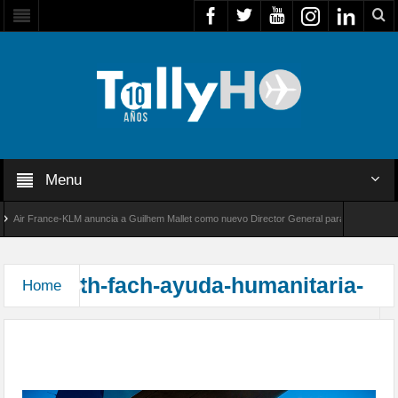
Menu
Air France-KLM anuncia a Guilhem Mallet como nuevo Director General para América Latina
al 8000 de Bombardier establece un nuevo récord de velocidad entre Los Ángeles y Farnbo
th-fach-ayuda-humanitaria-
Home
Fuerza Aérea de Chile realizó quinto vuelo con
ayuda humanitaria para población de La Paz