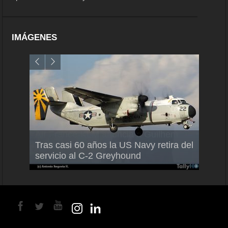
IMÁGENES
Air France-KLM anuncia a Guilhem
Thale
Tras casi 60 años la US Navy retira del
Mallet como nuevo Director General
capac
servicio al C-2 Greyhound
para América Latina
en Br