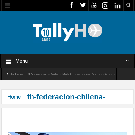
Menu
Air France-KLM anuncia a Guilhem Mallet como nuevo Director General para América La
Global 8000 de Bombardier establece un nuevo récord de velocidad entre Los Ángeles y Fa
th-federacion-chilena-
Home
Federación Chilena de Parapente distingue la labor
de rescate de la Fuerza Aérea de Chile