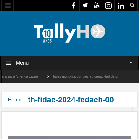
Menu
al para América Latina
Thales multiplica por diez su capacidad de producción de rad
entre Los Ángeles y Farnborough, Reino Unido
Airbus U030 Flexrotor inicia sus ope
th-fidae-2024-fedach-00
Home
Federación Aérea de Chile (FEDACh), presente en
FIDAE 2024