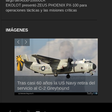
largo del A350-1000ULR
EKOLOT presentó ZEUS PHOENIX PX-100 para
operaciones tácticas y las misiones críticas
IMÁGENES
Air France-KLM anuncia a Guilhem
Thale
Tras casi 60 años la US Navy retira del
Mallet como nuevo Director General
capac
servicio al C-2 Greyhound
para América Latina
en Br