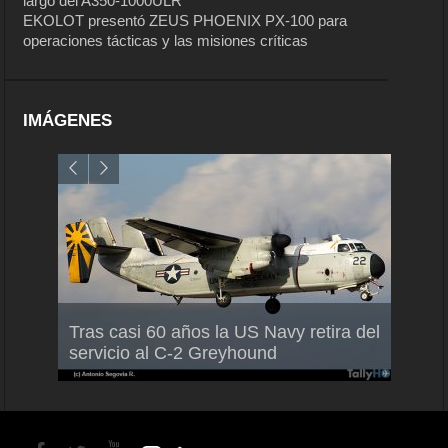
largo del A350-1000ULR
EKOLOT presentó ZEUS PHOENIX PX-100 para
operaciones tácticas y las misiones críticas
IMÁGENES
Air France-KLM anuncia a Guilhem
Thale
Tras casi 60 años la US Navy retira del
Mallet como nuevo Director General
capac
servicio al C-2 Greyhound
para América Latina
en Br