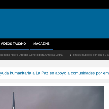
VIDEOS TALLYHO
MAGAZINE
 nuevo Director General para América Latina
Thales multiplica por diez su capacid
ayuda humanitaria a La Paz en apoyo a comunidades por eme
tando-ayuda-humanitaria-en-bolivia-0