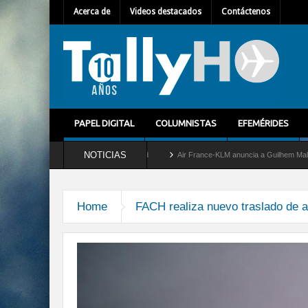
Acerca de
Videos destacados
Contáctenos
PAPEL DIGITAL
COLUMNISTAS
EFEMÉRIDES
NOTICIAS
 retira del servicio al C-2 Greyhound
Air France-KLM anuncia a Guilhem Mallet como
Home
FACH realiza nuevo traslado de 
continua-despliegue-transpor