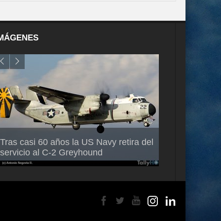
MÁGENES
Air France-KLM anuncia a Guilhem
Thales multipl
Tras casi 60 años la US Navy retira del
Mallet como nuevo Director General
capacidad de 
servicio al C-2 Greyhound
para América Latina
en Brasil