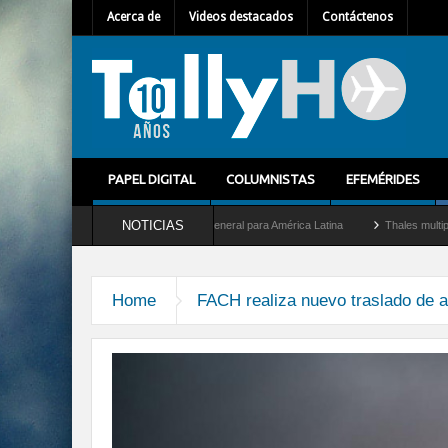
Acerca de
Videos destacados
Contáctenos
PAPEL DIGITAL
COLUMNISTAS
EFEMÉRIDES
NOTICIAS
ilhem Mallet como nuevo Director General para América Latina
Thales multiplica po
Home
FACH realiza nuevo traslado de 
continua-despliegue-transpor