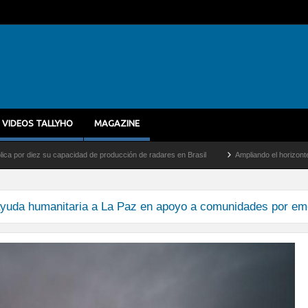
VIDEOS TALLYHO
MAGAZINE
r diez su capacidad de producción de radares en Brasil
Ampliando el horizonte: Dent
ayuda humanitaria a La Paz en apoyo a comunidades por eme
tando-ayuda-humanitaria-en-bolivia-0