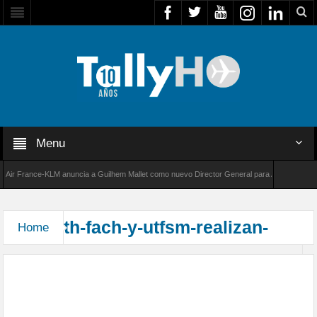
Menu
ir France-KLM anuncia a Guilhem Mallet como nuevo Director General para América Latina
l 8000 de Bombardier establece un nuevo récord de velocidad entre Los Ángeles y Farnbor
th-fach-y-utfsm-realizan-
Home
Exitoso seminario “sumando esfuerzos para el
futuro aeronáutico de chile” organizado por la