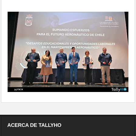
FACH y UTFSM
seminario-futuro-aeronáutico-chile-
02
ACERCA DE TALLYHO