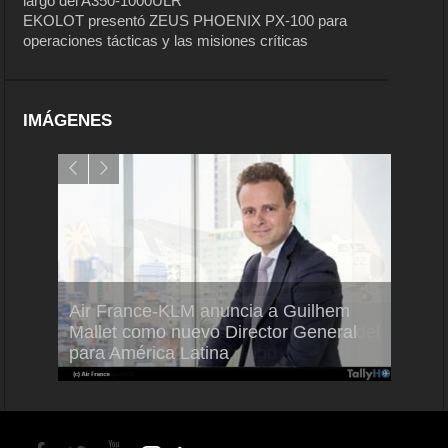
largo del A350-1000ULR
EKOLOT presentó ZEUS PHOENIX PX-100 para
operaciones tácticas y las misiones críticas
IMÁGENES
Air France-KLM anuncia a Guilhem
Thale
ra del
Mallet como nuevo Director General
capac
para América Latina
en Br