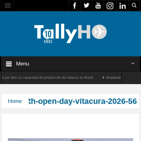
Menu
a por diez su capacidad de producción de radares en Brasil
Ampliando el horizonte: D
Airbus U030 Flexrotor inicia sus operaciones con la Agencia Europea de Seguridad Ma
th-open-day-vitacura-2026-56
Home
Exitosa jornada “Open Day” 2026 en el Club de
Planeadores de Vitacura