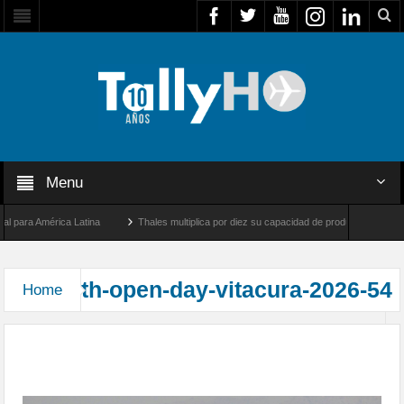
Menu
para América Latina
Thales multiplica por diez su capacidad de producción de radare
re Los Ángeles y Farnborough, Reino Unido
Airbus U030 Flexrotor inicia sus operac
th-open-day-vitacura-2026-54
Home
Exitosa jornada “Open Day” 2026 en el Club de
Planeadores de Vitacura