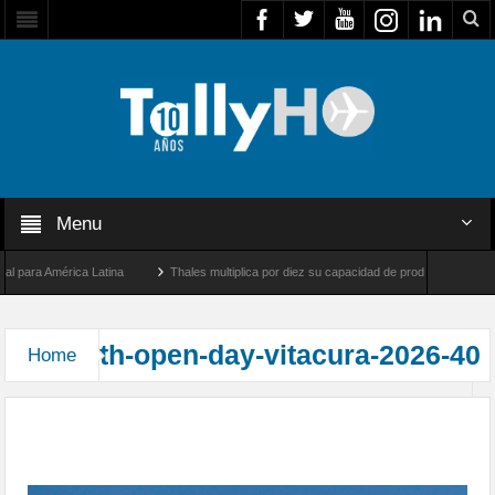
Menu
para América Latina
Thales multiplica por diez su capacidad de producción de radare
re Los Ángeles y Farnborough, Reino Unido
Airbus U030 Flexrotor inicia sus operac
th-open-day-vitacura-2026-40
Home
Exitosa jornada “Open Day” 2026 en el Club de
Planeadores de Vitacura