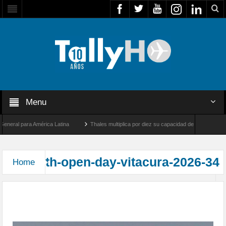
Menu
eral para América Latina
Thales multiplica por diez su capacidad de producción de 
d entre Los Ángeles y Farnborough, Reino Unido
Airbus U030 Flexrotor inicia sus o
th-open-day-vitacura-2026-34
Home
Exitosa jornada “Open Day” 2026 en el Club de
Planeadores de Vitacura