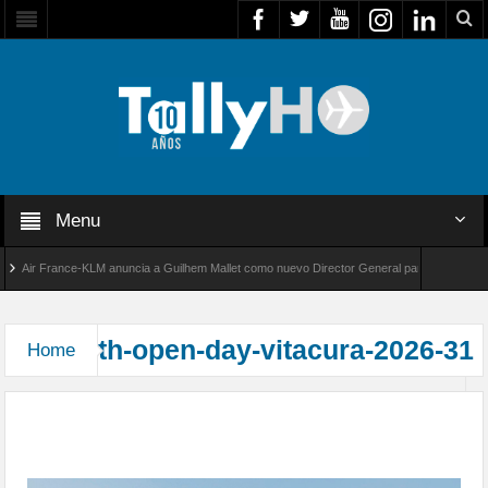
Menu
Air France-KLM anuncia a Guilhem Mallet como nuevo Director General para América Latin
obal 8000 de Bombardier establece un nuevo récord de velocidad entre Los Ángeles y Farn
th-open-day-vitacura-2026-31
Home
Exitosa jornada “Open Day” 2026 en el Club de
Planeadores de Vitacura