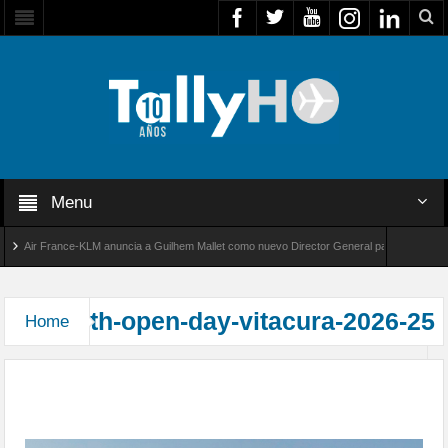
Menu
Air France-KLM anuncia a Guilhem Mallet como nuevo Director General para América Lati
obal 8000 de Bombardier establece un nuevo récord de velocidad entre Los Ángeles y Farn
th-open-day-vitacura-2026-25
Home
Exitosa jornada “Open Day” 2026 en el Club de
Planeadores de Vitacura