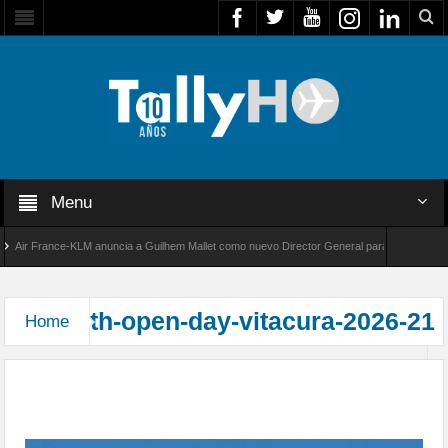
Menu
Air France-KLM anuncia a Guilhem Mallet como nuevo Director General para América Latina
al 8000 de Bombardier establece un nuevo récord de velocidad entre Los Ángeles y Farnbo
th-open-day-vitacura-2026-21
Home
Exitosa jornada “Open Day” 2026 en el Club de
Planeadores de Vitacura