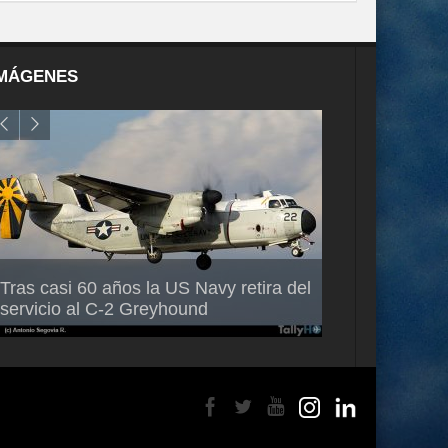
MÁGENES
Air France-KLM anuncia a Guilhem
Thales multipl
Tras casi 60 años la US Navy retira del
Mallet como nuevo Director General
capacidad de 
servicio al C-2 Greyhound
para América Latina
en Brasil