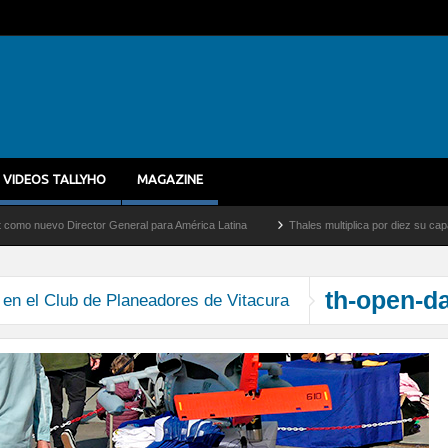
VIDEOS TALLYHO
MAGAZINE
uevo Director General para América Latina
Thales multiplica por diez su capacidad 
th-open-d
en el Club de Planeadores de Vitacura