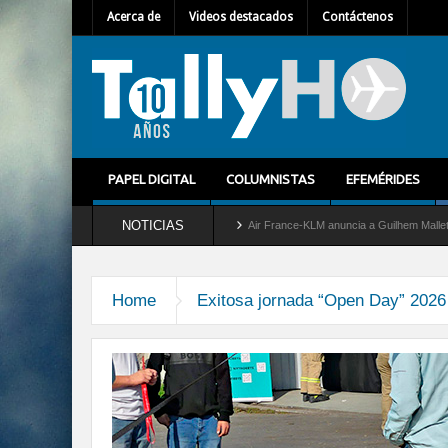
Acerca de
Videos destacados
Contáctenos
PAPEL DIGITAL
COLUMNISTAS
EFEMÉRIDES
NOTICIAS
tira del servicio al C-2 Greyhound
Air France-KLM anuncia a Guilhem Mallet como n
Home
Exitosa jornada “Open Day” 2026 