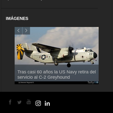
IMÁGENES
Air France-KLM anuncia a Guilhem
Thale
Tras casi 60 años la US Navy retira del
Mallet como nuevo Director General
capac
servicio al C-2 Greyhound
para América Latina
en Br