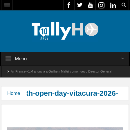
Menu
Air France-KLM anuncia a Guilhem Mallet como nuevo Director General para América L
Global 8000 de Bombardier establece un nuevo récord de velocidad entre Los Ángeles y F
th-open-day-vitacura-2026-
Home
Exitosa jornada “Open Day” 2026 en el Club de
Planeadores de Vitacura