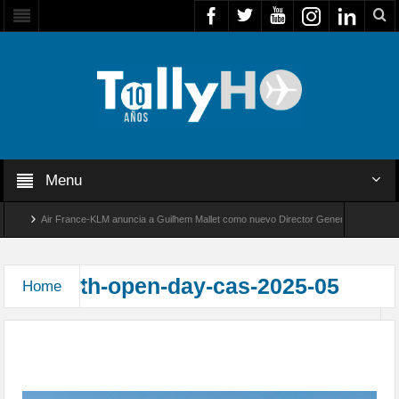
Menu
Air France-KLM anuncia a Guilhem Mallet como nuevo Director General para América
Global 8000 de Bombardier establece un nuevo récord de velocidad entre Los Ángeles y
th-open-day-cas-2025-05
Home
Exitosa jornada de puertas abiertas en el
aeródromo Eulogio Sánchez Errázuriz – “Tobalaba”