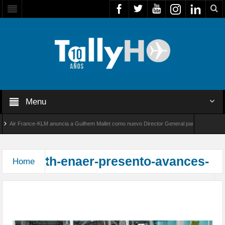
Menu
Air France-KLM anuncia a Guilhem Mallet como nuevo Director General para América Latin
bal 8000 de Bombardier establece un nuevo récord de velocidad entre Los Ángeles y Farnb
th-enaer-presento-avances-
Home
ENAER presentó avances del T-40 Newén (Pillán
II) al Ministerio de Defensa y FACH