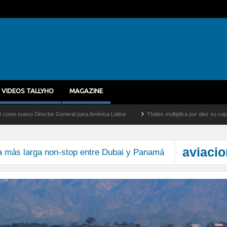
VIDEOS TALLYHO
MAGAZINE
 Director General para América Latina
Thales multiplica por diez su capacidad de p
aviacio
ta más larga non-stop entre Dubai y Panamá