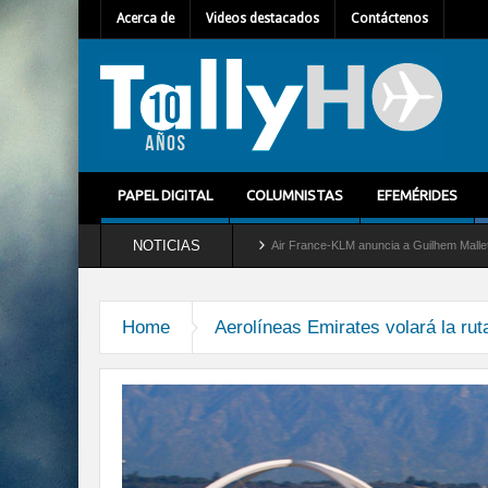
Acerca de
Videos destacados
Contáctenos
PAPEL DIGITAL
COLUMNISTAS
EFEMÉRIDES
NOTICIAS
 del servicio al C-2 Greyhound
Air France-KLM anuncia a Guilhem Mallet como nuevo
Home
Aerolíneas Emirates volará la ru