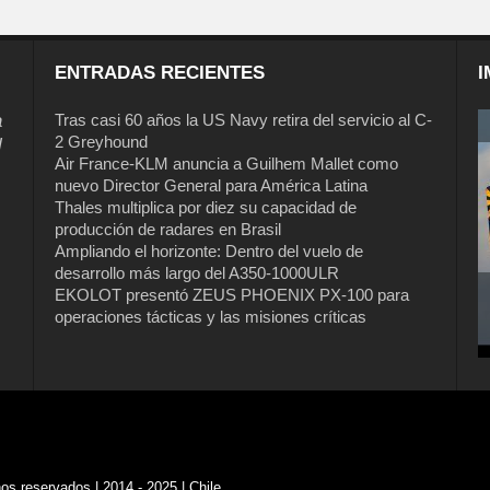
ENTRADAS RECIENTES
I
a
Tras casi 60 años la US Navy retira del servicio al C-
2 Greyhound
l
Air France-KLM anuncia a Guilhem Mallet como
nuevo Director General para América Latina
Thales multiplica por diez su capacidad de
producción de radares en Brasil
Ampliando el horizonte: Dentro del vuelo de
desarrollo más largo del A350-1000ULR
EKOLOT presentó ZEUS PHOENIX PX-100 para
Tras casi 60 años la US Navy retira del
operaciones tácticas y las misiones críticas
servicio al C-2 Greyhound
s reservados | 2014 - 2025 | Chile