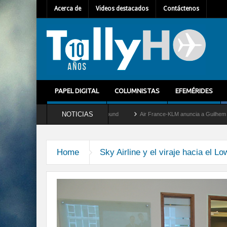
Acerca de
Videos destacados
Contáctenos
PAPEL DIGITAL
COLUMNISTAS
EFEMÉRIDES
NOTICIAS
y retira del servicio al C-2 Greyhound
Air France-KLM anuncia a Guilhem Mallet co
Home
Sky Airline y el viraje hacia el L