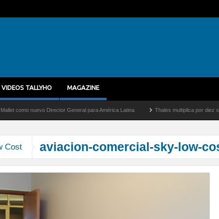
VIDEOS TALLYHO
MAGAZINE
mo nuevo Director General para América Latina
Thales multiplica por diez su capaci
aviacion-comercial-sky-low-co
ow Cost