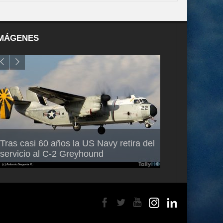
MÁGENES
Air France-KLM anuncia a Guilhem
Thales multipl
Tras casi 60 años la US Navy retira del
Mallet como nuevo Director General
capacidad de 
servicio al C-2 Greyhound
para América Latina
en Brasil