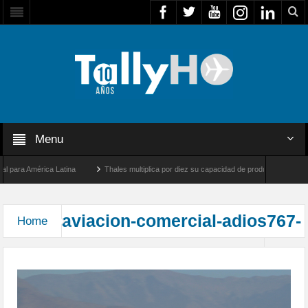
Menu
ara América Latina
Thales multiplica por diez su capacidad de producción de radares
e Los Ángeles y Farnborough, Reino Unido
Airbus U030 Flexrotor inicia sus operaci
aviacion-comercial-adios767-
Home
El fin de la era del Boeing 767 en Aeroméxico
aermexico4