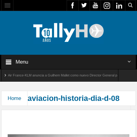
Menu
Air France-KLM anuncia a Guilhem Mallet como nuevo Director General para América Lat
lobal 8000 de Bombardier establece un nuevo récord de velocidad entre Los Ángeles y Far
aviacion-historia-dia-d-08
Home
El «Día D»: 13.000 aeronaves participaron en la
mayor operación militar combinada