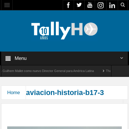
Menu
uilhem Mallet como nuevo Director General para América Latina
Thales multiplica p
blece un nuevo récord de velocidad entre Los Ángeles y Farnborough, Reino Unido
aviacion-historia-b17-3
Home
El Bombardero Boeing B-17, la «Fortaleza
Volante» cumple hoy 80 años