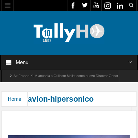
Menu
Air France-KLM anuncia a Guilhem Mallet como nuevo Director General para América 
Global 8000 de Bombardier establece un nuevo récord de velocidad entre Los Ángeles y 
avion-hipersonico
Home
EE.UU. prueba con éxito avión hipersónico X-51A
WaveRider a 6.100 kph