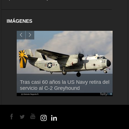
IMÁGENES
Air France-KLM anuncia a Guilhem
Thale
Tras casi 60 años la US Navy retira del
Mallet como nuevo Director General
capac
servicio al C-2 Greyhound
para América Latina
en Br