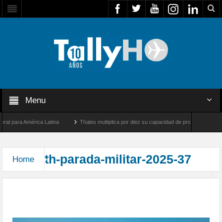
Menu
 para América Latina
Thales multiplica por diez su capacidad de producción de rada
tre Los Ángeles y Farnborough, Reino Unido
Airbus U030 Flexrotor inicia sus oper
th-parada-militar-2025-37
Home
Despliegue Aéreo de la Fuerza Aérea de Chile en
la Parada Militar 2025 desde la IIa Brigada Aérea