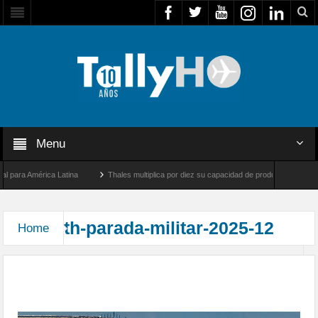
Menu
para América Latina
Thales multiplica por diez su capacidad de producción de radare
re Los Ángeles y Farnborough, Reino Unido
Airbus U030 Flexrotor inicia sus operac
th-parada-militar-2025-12
Home
Despliegue Aéreo de la Fuerza Aérea de Chile en
la Parada Militar 2025 desde la IIa Brigada Aérea