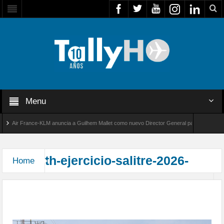
Menu
Air France-KLM anuncia a Guilhem Mallet como nuevo Director General para América Lati
obal 8000 de Bombardier establece un nuevo récord de velocidad entre Los Ángeles y Farn
th-ejercicio-salitre-2026-
Home
Defensa Multidominio en los cielos del norte el eje
central de Salitre 2026