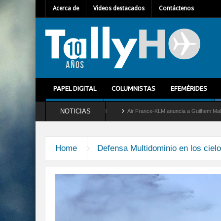
Acerca de
Videos destacados
Contáctenos
PAPEL DIGITAL
COLUMNISTAS
EFEMÉRIDES
NOTICIAS
retira del servicio al C-2 Greyhound
Air France-KLM anuncia a Guilhem Mallet como
Home
Defensa Multidominio en los cielos
en-chile-02