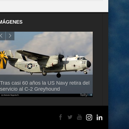
MÁGENES
Air France-KLM anuncia a Guilhem
Thales multipl
Tras casi 60 años la US Navy retira del
Mallet como nuevo Director General
capacidad de 
servicio al C-2 Greyhound
para América Latina
en Brasil