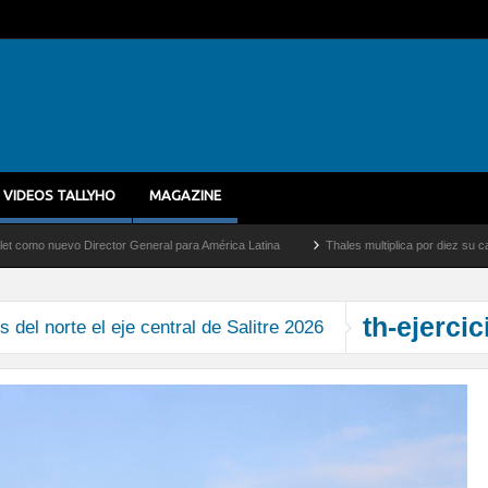
VIDEOS TALLYHO
MAGAZINE
 nuevo Director General para América Latina
Thales multiplica por diez su capacida
th-ejerci
 del norte el eje central de Salitre 2026