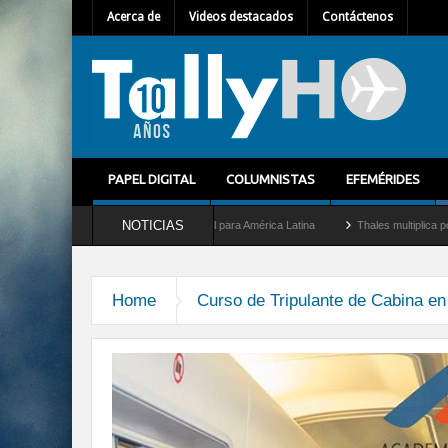
Acerca de
Videos destacados
Contáctenos
PAPEL DIGITAL
COLUMNISTAS
EFEMÉRIDES
NOTICIAS
Mallet como nuevo Director General para América Latina
Thales multiplica por diez
Home
Curso de Tripulante de Cabina e