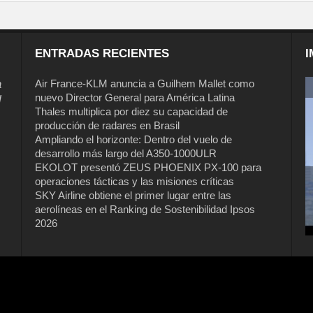
ENTRADAS RECIENTES
I
a
Air France-KLM anuncia a Guilhem Mallet como
nuevo Director General para América Latina
l
Thales multiplica por diez su capacidad de
producción de radares en Brasil
Ampliando el horizonte: Dentro del vuelo de
desarrollo más largo del A350-1000ULR
EKOLOT presentó ZEUS PHOENIX PX-100 para
operaciones tácticas y las misiones críticas
Air France-KLM anuncia a Guilhem
SKY Airline obtiene el primer lugar entre las
Mallet como nuevo Director General
aerolíneas en el Ranking de Sostenibilidad Ipsos
para América Latina
2026