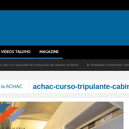
VIDEOS TALLYHO
MAGAZINE
 su capacidad de producción de radares en Brasil
Ampliando el horizonte: Dentro del
achac-curso-tripulante-cabi
n la ACHAC