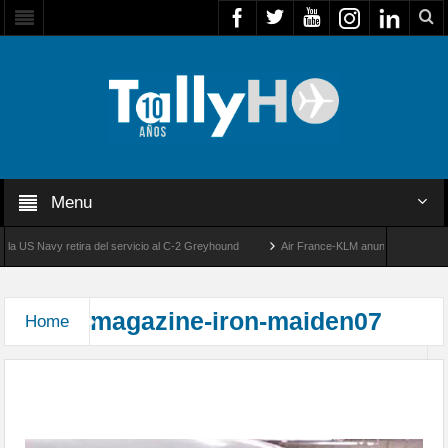
Menu
 US Navy retira del servicio al C-2 Greyhound
Air France-KLM anuncia a Guilhem Ma
uelo
50 años de la llegada de los primeros F-5E Tigre II de la FACH
magazine-iron-maiden07
Home
Con nuevo avión, Iron Maiden anuncia el World
Tour 2016