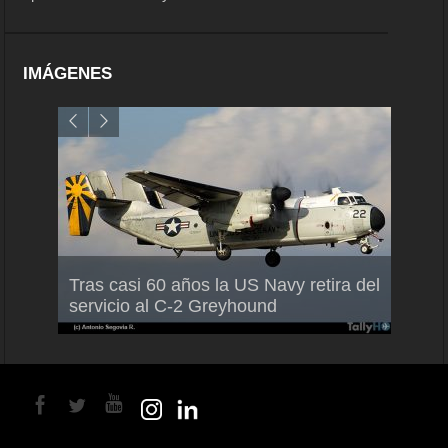
IMÁGENES
Air France-KLM anuncia a Guilhem
Thale
Tras casi 60 años la US Navy retira del
Mallet como nuevo Director General
capac
servicio al C-2 Greyhound
para América Latina
en Br